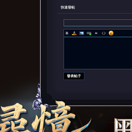
快速發帖
發表帖子