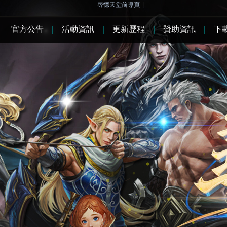
尋憶天堂前導頁
|