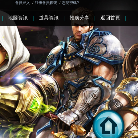
會員登入
/
註冊會員帳號
/
忘記密碼?