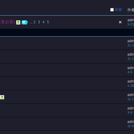
新窗
作
adm
要必看)
...
2
3
4
5
9-21
adm
11-1
adm
11-1
adm
4-6
adm
1-30
adm
11-1
adm
3-9
adm
11-6