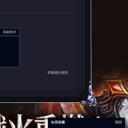
高級模式
本版積分規則
站長推薦
關閉