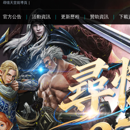
尋憶天堂前導頁
|