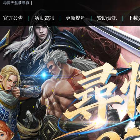
尋憶天堂前導頁
|