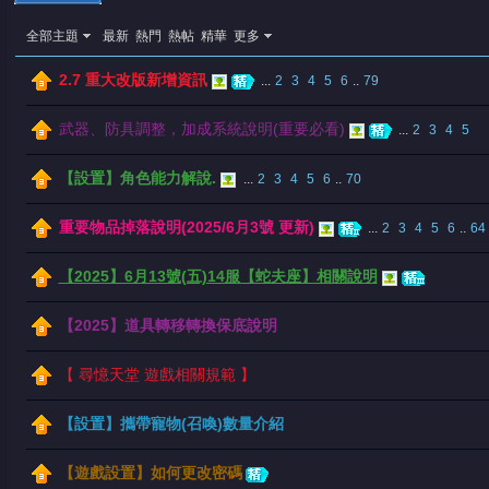
全部主題
最新
熱門
熱帖
精華
更多
2.7 重大改版新增資訊
...
2
3
4
5
6
..
79
武器、防具調整，加成系統說明(重要必看)
...
2
3
4
5
【設置】角色能力解說.
...
2
3
4
5
6
..
70
憶
重要物品掉落說明(2025/6月3號 更新)
...
2
3
4
5
6
..
64
【2025】6月13號(五)14服【蛇夫座】相關說明
【2025】道具轉移轉換保底說明
【 尋憶天堂 遊戲相關規範 】
天
【設置】攜帶寵物(召喚)數量介紹
【遊戲設置】如何更改密碼