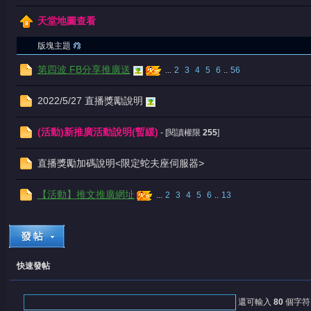
天堂地圖查看
版塊主題
第四波 FB分享推廣送
...
2
3
4
5
6
..
56
堂
2022/5/27 直播獎勵說明
(活動)新推廣活動說明(暫緩)
- [閱讀權限
255
]
直播獎勵加碼說明<限定蛇夫座伺服器>
【活動】推文推廣網址
...
2
3
4
5
6
..
13
快速發帖
還可輸入
80
個字符