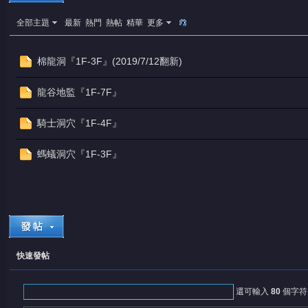
全部主題
最新
熱門
熱帖
精華
更多
棉龍洞『1F-3F』(2019/7/12翻新)
龍谷地監『1F-7F』
憶
騎士洞穴『1F-4F』
螞蟻洞穴『1F-3F』
天
快速發帖
還可輸入
80
個字符