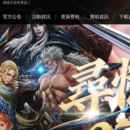
尋憶天堂前導頁
|