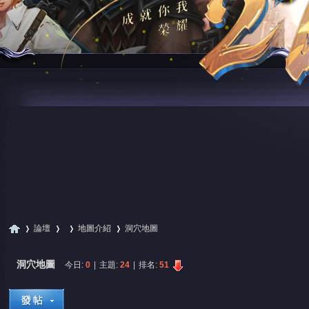
論壇
地圖介紹
洞穴地圖
洞穴地圖
今日:
0
|
主題:
24
|
排名:
51
尋
»
›
›
›