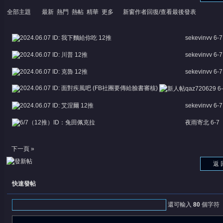
全部主題
最新
熱門
熱帖
精華
更多
新窗
作者
回復/查看
最後發表
2024.06.07 ID: 我下麵給你吃 12推
sekevinvv
6-7
2024.06.07 ID: 川普 12推
sekevinvv
6-7
2024.06.07 ID: 克魯 12推
sekevinvv
6-7
憶
2024.06.07 ID: 面對疾風吧 (FB社團要傳給臉書審核)
qaz720629
6
2024.06.07 ID: 艾涅爾 12推
sekevinvv
6-7
6/7（12推）ID：兔田佩克拉
夜雨寄北
6-7
下一頁 »
返 
天
快速發帖
還可輸入
80
個字符