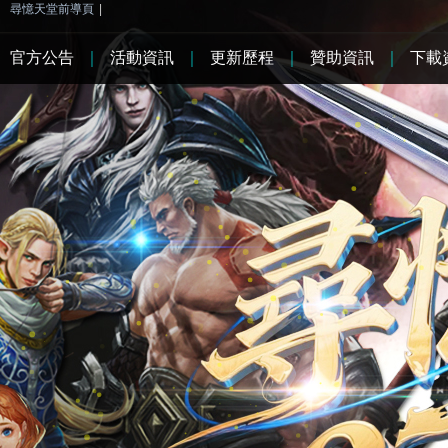
尋憶天堂前導頁
|