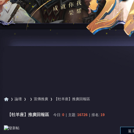
論壇
宣傳推廣
【牡羊座】推廣回報區
【牡羊座】推廣回報區
今日:
0
|
主題:
16726
|
排名:
19
尋
»
›
›
›
返 