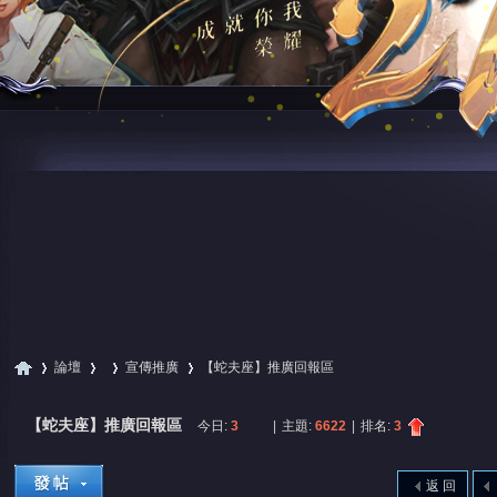
論壇
宣傳推廣
【蛇夫座】推廣回報區
【蛇夫座】推廣回報區
今日:
3
|
主題:
6622
|
排名:
3
尋
»
›
›
›
返 回