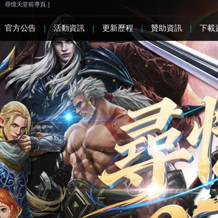
尋憶天堂前導頁
|