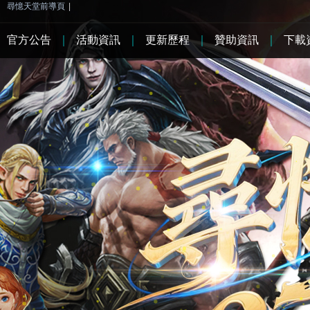
尋憶天堂前導頁
|