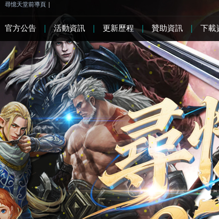
尋憶天堂前導頁
|