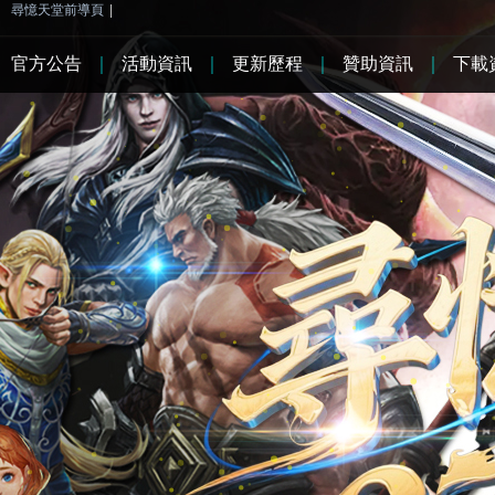
尋憶天堂前導頁
|