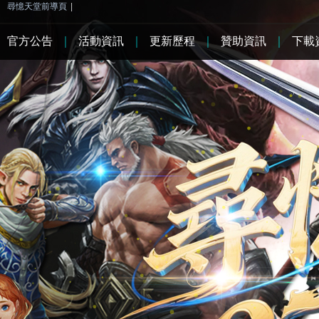
尋憶天堂前導頁
|