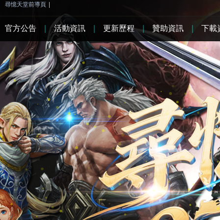
尋憶天堂前導頁
|