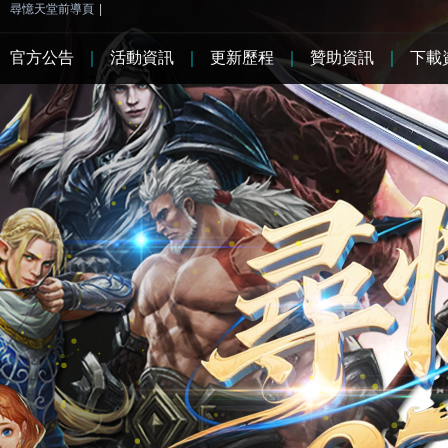
尋憶天堂前導頁
|