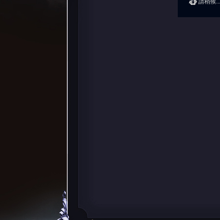
請稍候..