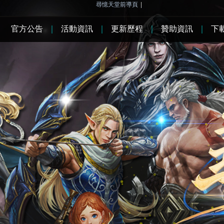
尋憶天堂前導頁
|