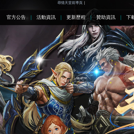
尋憶天堂前導頁
|