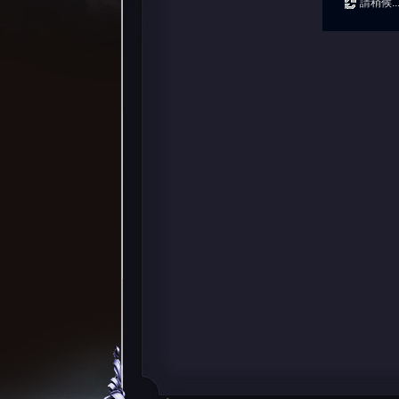
請稍候..