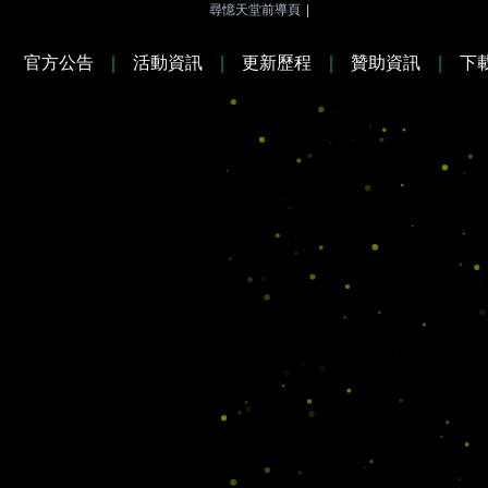
尋憶天堂前導頁
|