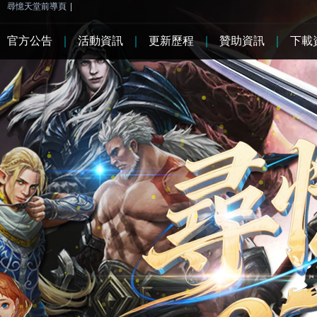
尋憶天堂前導頁
|