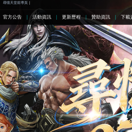
尋憶天堂前導頁
|