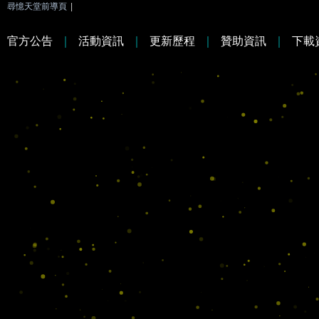
尋憶天堂前導頁
|