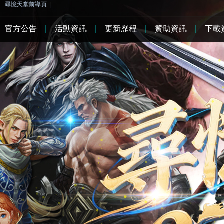
尋憶天堂前導頁
|