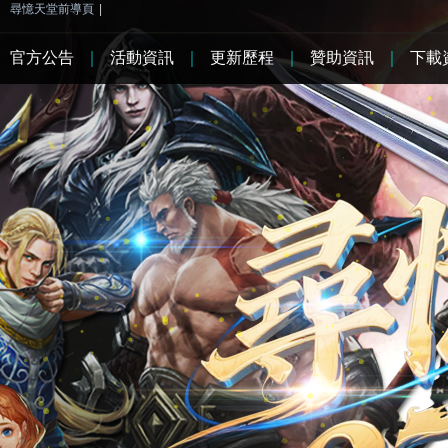
尋憶天堂前導頁
|