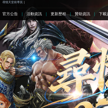
尋憶天堂前導頁
|