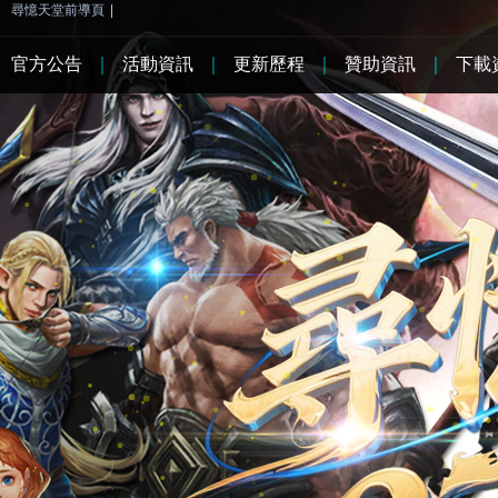
尋憶天堂前導頁
|