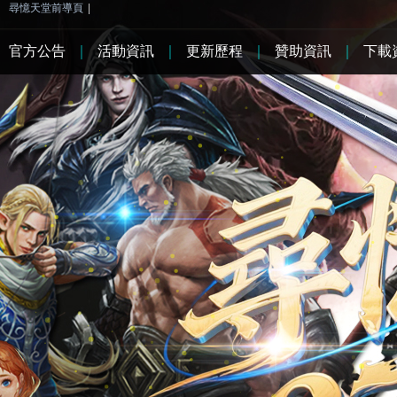
尋憶天堂前導頁
|