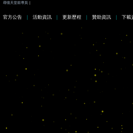
尋憶天堂前導頁
|