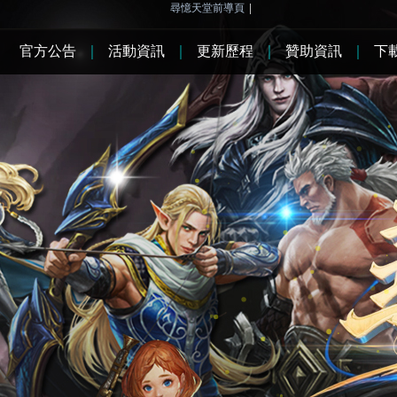
尋憶天堂前導頁
|