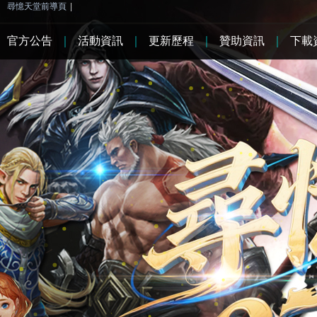
尋憶天堂前導頁
|