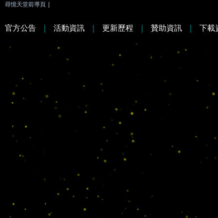
尋憶天堂前導頁
|