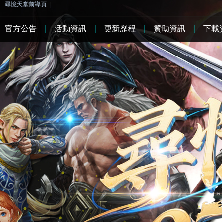
尋憶天堂前導頁
|