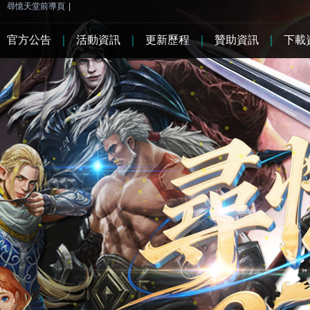
尋憶天堂前導頁
|