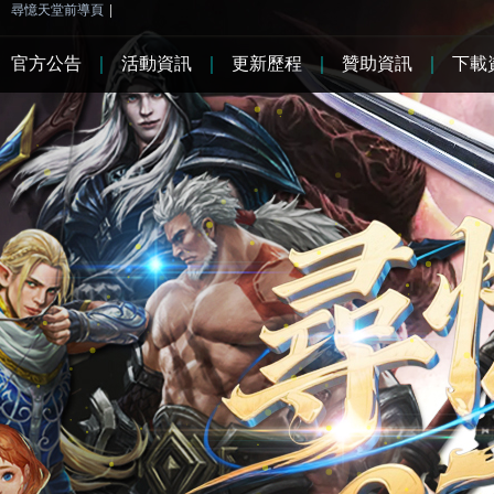
尋憶天堂前導頁
|