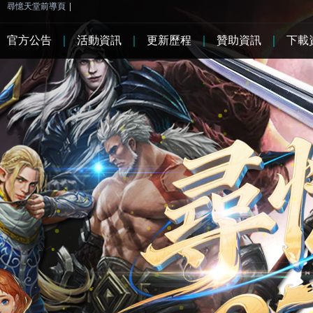
尋憶天堂前導頁
|