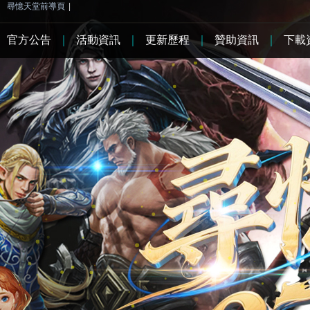
尋憶天堂前導頁
|