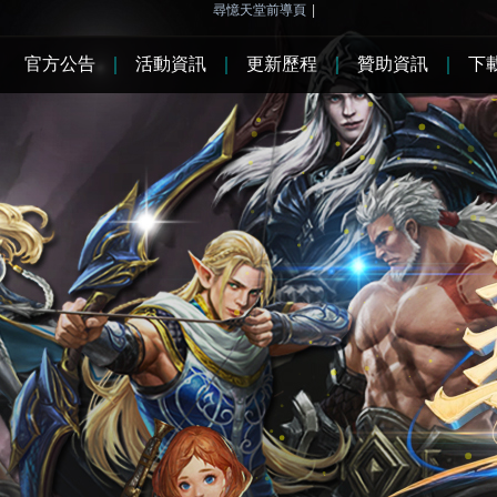
尋憶天堂前導頁
|