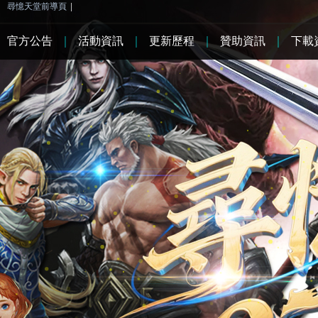
尋憶天堂前導頁
|