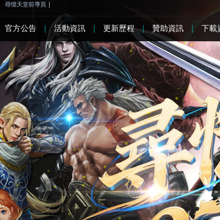
尋憶天堂前導頁
|