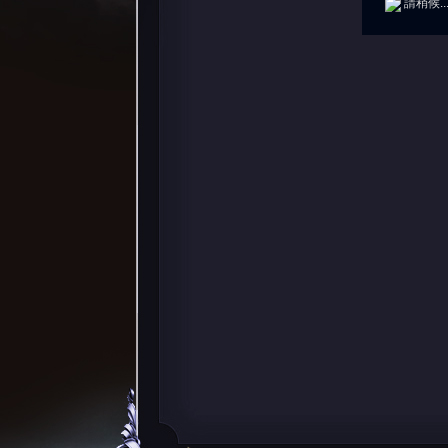
請稍候..