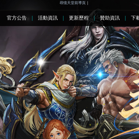
尋憶天堂前導頁
|