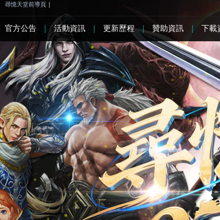
尋憶天堂前導頁
|