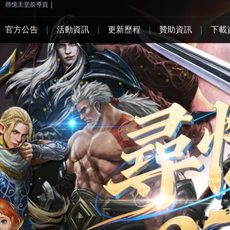
尋憶天堂前導頁
|