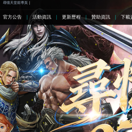
尋憶天堂前導頁
|