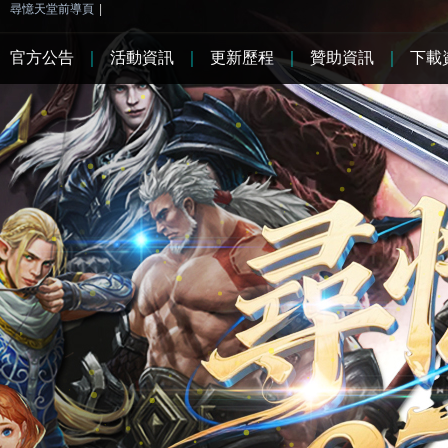
尋憶天堂前導頁
|