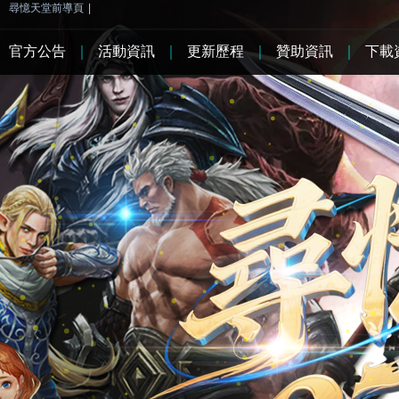
尋憶天堂前導頁
|