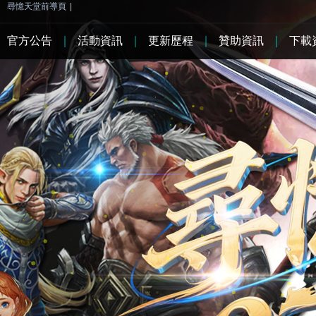
尋憶天堂前導頁
|