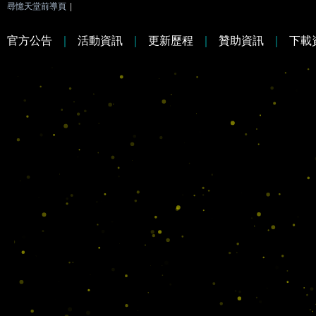
尋憶天堂前導頁
|