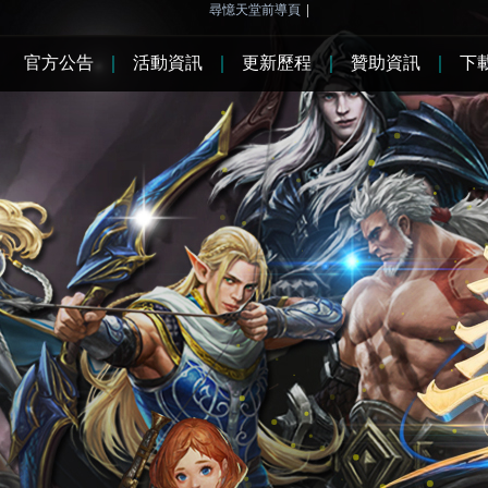
尋憶天堂前導頁
|