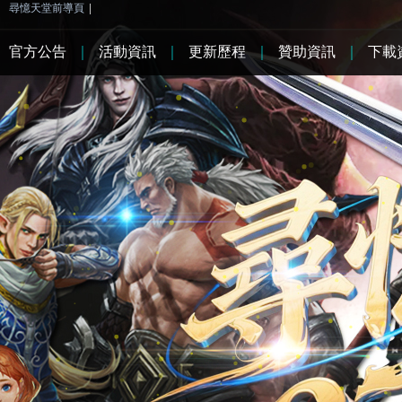
尋憶天堂前導頁
|