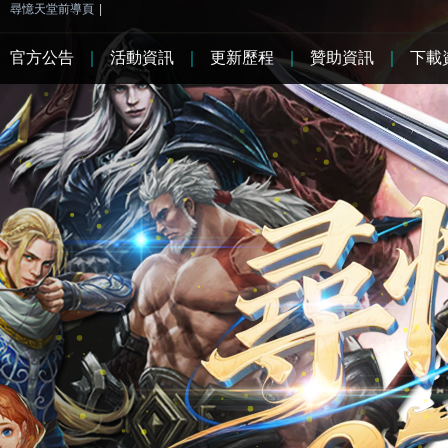
尋憶天堂前導頁
|