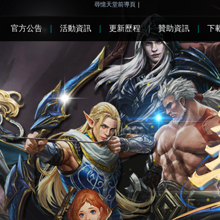
尋憶天堂前導頁
|