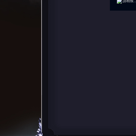
請稍候..