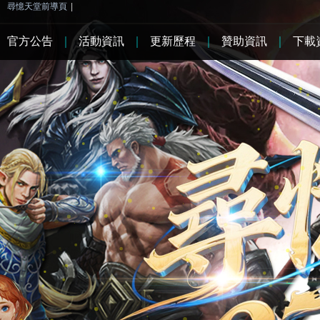
尋憶天堂前導頁
|