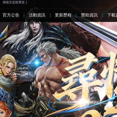
尋憶天堂前導頁
|