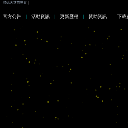
尋憶天堂前導頁
|